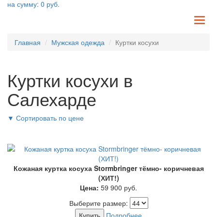
на сумму:
0
руб.
TO
NA
Главная
Мужская одежда
Куртки косухи
Куртки косухи в
Салехарде
▼
Сортировать по цене
Кожаная куртка косуха Stormbringer тёмно- коричневая
(ХИТ!)
Цена:
59 900
руб.
Выберите размер:
Купить
Подробнее