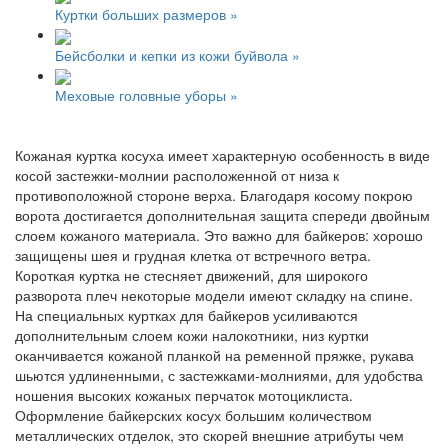
Куртки больших размеров »
Бейсболки и кепки из кожи буйвола »
Меховые головные уборы »
Кожаная куртка косуха имеет характерную особенность в виде
косой застежки-молнии расположенной от низа к
противоположной стороне верха. Благодаря косому покрою
ворота достигается дополнительная защита спереди двойным
слоем кожаного материала. Это важно для байкеров: хорошо
защищены шея и грудная клетка от встречного ветра.
Короткая куртка не стесняет движений, для широкого
разворота плеч некоторые модели имеют складку на спине.
На специальных куртках для байкеров усиливаются
дополнительным слоем кожи налокотники, низ куртки
оканчивается кожаной планкой на ременной пряжке, рукава
шьются удлиненными, с застежками-молниями, для удобства
ношения высоких кожаных перчаток мотоциклиста.
Оформление байкерских косух большим количеством
металлических отделок, это скорей внешние атрибуты чем