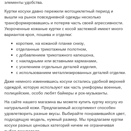
элементы удобства.
Куртки косухи давно пережили мотоциклетный период и
вышли на рынок повседневной одежды несколько
трансформировавшись и потеряв часть своей агрессивности.
Укороченные кожаные куртки с косой застежкой имеют много
вариантов кроя, пошива и отделки:
короткие, на кожаной планке снизу,
отделанные трикотажным полотном,
с добавлением трикотажного капюшона,
с накладными или вставными карманами,
с усилением отдельных деталей изделия,
с использованием металлизированных деталей отделки.
Даже немного изменившись косухи остались удобной верхней
одеждой, которую используют как часть униформы военные,
полицейские, особо любят байкеры и рок-музыканты.
На сайте нашего магазина вы можете купить куртку косуху из
натуральной кожи. Предлагаемый ассортимент способен
удовлетворить разные вкусы. Выбирайте понравившийся цвет,
подходящую модель, нужный размер. Мы предлагаем куртки
косухи разных ценовых категорий ничем не ограничивая
выбор покупателя.