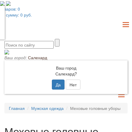
товаров:
0
на сумму:
0
руб.
T
N
Ваш город:
Салехард
8 (800) 301-45-40
Звонок по России бесплатный
Ваш город
Салехард?
товаров:
0
Да
Нет
на сумму:
0
руб.
TO
NA
Главная
Мужская одежда
Меховые головные уборы
Меховые головные