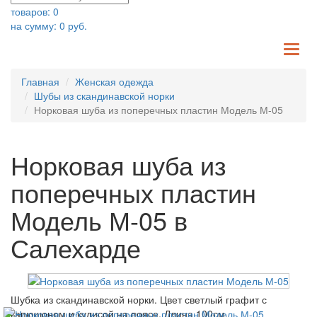
товаров:
0
на сумму:
0
руб.
TO
NA
Главная
Женская одежда
Шубы из скандинавской норки
Норковая шуба из поперечных пластин Модель М-05
Норковая шуба из
поперечных пластин
Модель М-05 в
Салехарде
Шубка из скандинавской норки. Цвет светлый графит с
капюшоном и кулисой на поясе. Длина 100см.