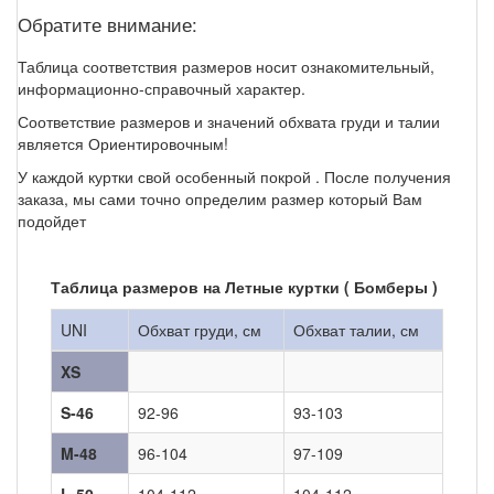
Обратите внимание:
Таблица соответствия размеров носит ознакомительный,
информационно-справочный характер.
Соответствие размеров и значений обхвата груди и талии
является Ориентировочным!
У каждой куртки свой особенный покрой . После получения
заказа, мы сами точно определим размер который Вам
подойдет
Таблица размеров на Летные куртки ( Бомберы )
UNI
Обхват груди, см
Обхват талии, см
XS
S-46
92-96
93-103
M-48
96-104
97-109
L-50
104-112
104-112