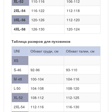
XL-52
110-116
106-112
2XL-54
116-122
112-118
3XL-56
120-126
112-120
4XL-58
126-130
120-124
Таблица размров для пуховиков
UNI
Обхват груди, см
Обхват талии, см
XS
S-46
92-96
93-110
M-48
100-104
104-116
L-50
104-108
108-120
XL-52
108-112
112-125
2XL-54
112-116
116-130