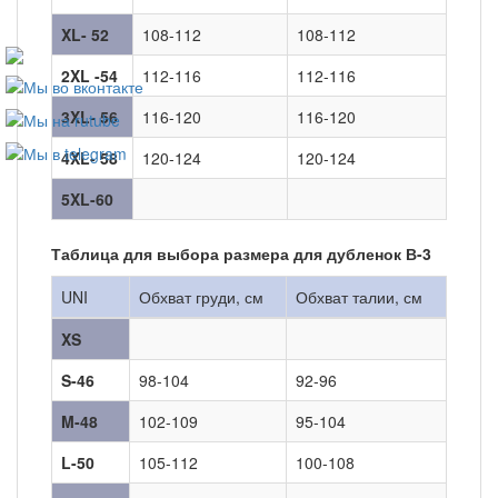
XL- 52
108-112
108-112
2XL -54
112-116
112-116
3XL- 56
116-120
116-120
4XL- 58
120-124
120-124
5XL-60
Таблица для выбора размера для дубленок В-3
UNI
Обхват груди, см
Обхват талии, см
XS
S-46
98-104
92-96
M-48
102-109
95-104
L-50
105-112
100-108