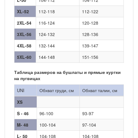
XL-52
112-118
112-122
2XL-54
116-124
120-128
3XL-56
124-132
128-136
4XL-58
132-144
139-147
5XL-60
144-148
151-156
Таблица размеров на бушлаты и прямые куртки
на пугвицах
UNI
Обхват груди, см
Обхват талии, см
XS
S - 46
96-100
93-97
M- 48
100-104
97-104
L- 50
104-108
104-108